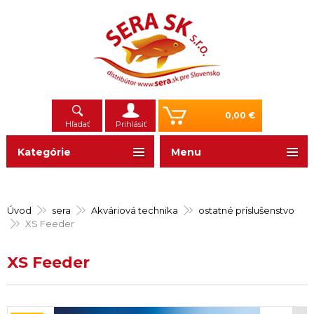
0,00 €
Hľadať
Prihlásiť
Kategórie
Menu
Úvod
sera
Akváriová technika
ostatné príslušenstvo
XS Feeder
XS Feeder