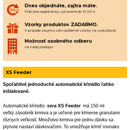
Dnes objednáte, zajtra máte.
Platí pre objednávky vytvorené do 12:00 h.
Vzorky produktov ZADARMO.
V prípade záujmu vám pošleme vzorky na vyskúšanie.
Možnosť osobného odberu
na našej predajni.
XS Feeder
Spoľahlivé jednoduché automatické kŕmidlo ľahko
inštalované.
Automatické kŕmidlo
sera
XS Feeder
má 150 ml
veľký zásobník krmiva a je určené pre kŕmenie granulami
rôznych veľkostí. Množstvo krmiva pre jednu dávku sa
plynule nastaví dávkovačom. To umožňuje kŕmiť rovnako