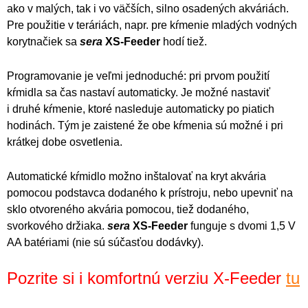
ako v malých, tak i vo väčších, silno osadených akváriách.
Pre použitie v teráriách, napr. pre kŕmenie mladých vodných
korytnačiek sa
sera
XS-Feeder
hodí tiež.
Programovanie je veľmi jednoduché: pri prvom použití
kŕmidla sa čas nastaví automaticky. Je možné nastaviť
i druhé kŕmenie, ktoré nasleduje automaticky po piatich
hodinách. Tým je zaistené že obe kŕmenia sú možné i pri
krátkej dobe osvetlenia.
Automatické kŕmidlo možno inštalovať na kryt akvária
pomocou podstavca dodaného k prístroju, nebo upevniť na
sklo otvoreného akvária pomocou, tiež dodaného,
svorkového držiaka.
sera
XS-Feeder
funguje s dvomi 1,5 V
AA batériami (nie sú súčasťou dodávky).
Pozrite si i komfortnú verziu X-Feeder
tu