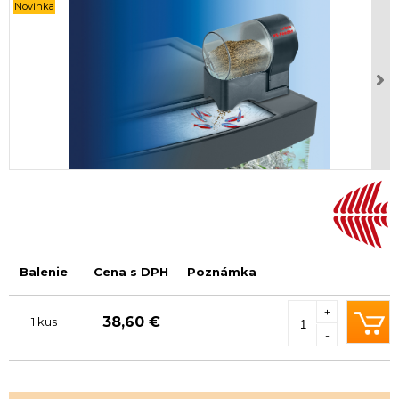
Novinka
Balenie
Cena s DPH
Poznámka
+
38,60 €
1 kus
-