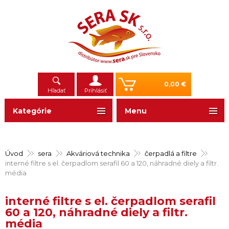
0,00 €
Hľadať
Prihlásiť
Kategórie
Menu
Úvod
sera
Akváriová technika
čerpadlá a filtre
interné filtre s el. čerpadlom serafil 60 a 120, náhradné diely a filtr.
média
interné filtre s el. čerpadlom serafil
60 a 120, náhradné diely a filtr.
média