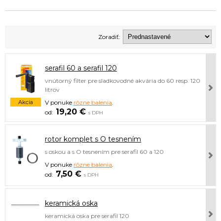
Zoradiť:
serafil 60 a serafil 120
vnútorný filter pre sladkovodné akvária do 60 resp. 120
litrov
Akcia
V ponuke
rôzne balenia
.
19,20 €
s DPH
rotor komplet s O tesnením
s oskou a s O tesnením pre serafil 60 a 120
V ponuke
rôzne balenia
.
7,50 €
s DPH
keramická oska
keramická oska pre serafil 120