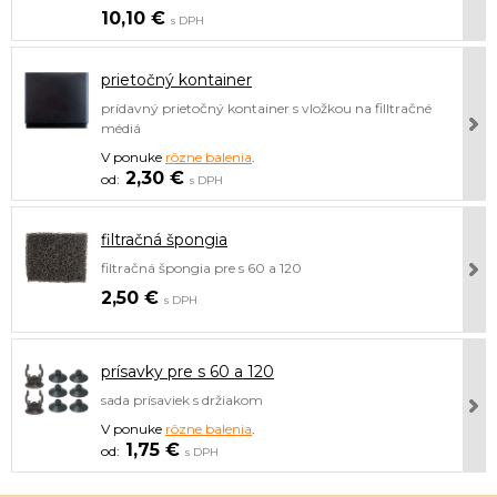
10,10 €
s DPH
prietočný kontainer
prídavný prietočný kontainer s vložkou na filltračné
médiá
V ponuke
rôzne balenia
.
2,30 €
s DPH
filtračná špongia
filtračná špongia pre s 60 a 120
2,50 €
s DPH
prísavky pre s 60 a 120
sada prísaviek s držiakom
V ponuke
rôzne balenia
.
1,75 €
s DPH