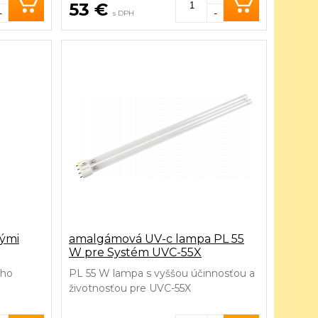
53 €
-
-
s DPH
nými
amalgámová UV-c lampa PL 55
W pre Systém UVC-55X
ého
PL 55 W lampa s vyššou účinnosťou a
životnosťou pre UVC-55X