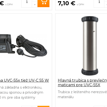
 €
7,10 €
-
s DPH
s DPH
a UVC-55x tiež UV-C 55 W
Hlavná trubica s prevleč
maticami pre UVC-55X
á základňa s elktronikou,
Trubica z lešteného nerezov
acou sponou a prívodným
materiálu
0 m. pre oba systémy