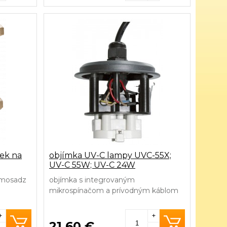
iek na
objímka UV-C lampy UVC-55X;
UV-C 55W; UV-C 24W
l mosadz
objímka s integrovaným
mikrospínačom a prívodným káblom
do základne
+
+
21,60 €