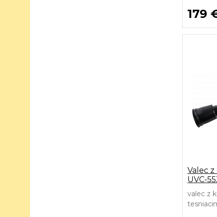
179 
Valec z
UVC-55
valec z
tesniaci