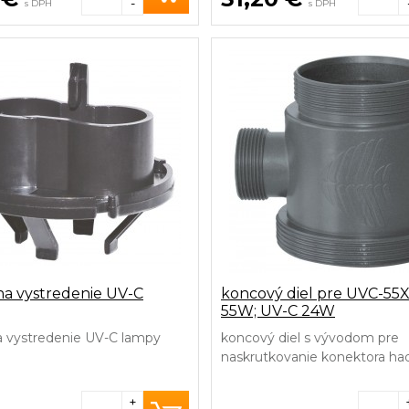
-
s DPH
s DPH
na vystredenie UV-C
koncový diel pre UVC-55X
55W; UV-C 24W
a vystredenie UV-C lampy
koncový diel s vývodom pre
naskrutkovanie konektora had
systémy UVC-55X, UV-C 55W,
C24W
+