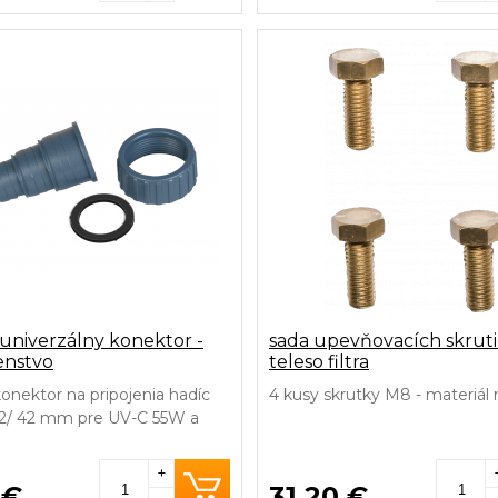
univerzálny konektor -
sada upevňovacích skrut
enstvo
teleso filtra
onektor na pripojenia hadíc
4 kusy skrutky M8 - materiá
32/ 42 mm pre UV-C 55W a
+
 €
31,20 €