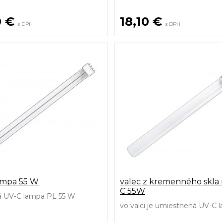
0 €
18,10 €
s DPH
s DPH
ampa 55 W
valec z kremenného skla 
C 55W
á UV-C lampa PL 55 W
vo valci je umiestnená UV-C 