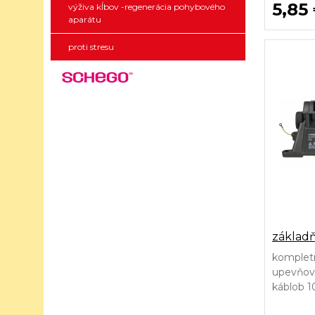
5,85
výživa kĺbov -regenerácia pohybového
aparátu
proti stresu
základň
kompletn
upevňov
káblob 1