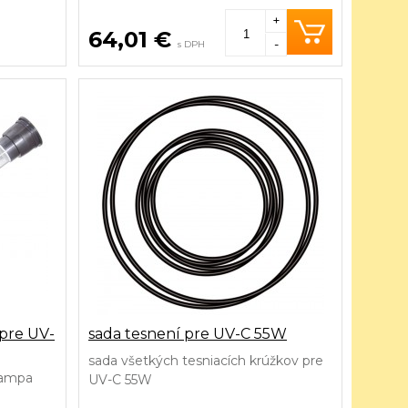
+
64,01 €
-
s DPH
pre UV-
sada tesnení pre UV-C 55W
sada všetkých tesniacích krúžkov pre
lampa
UV-C 55W