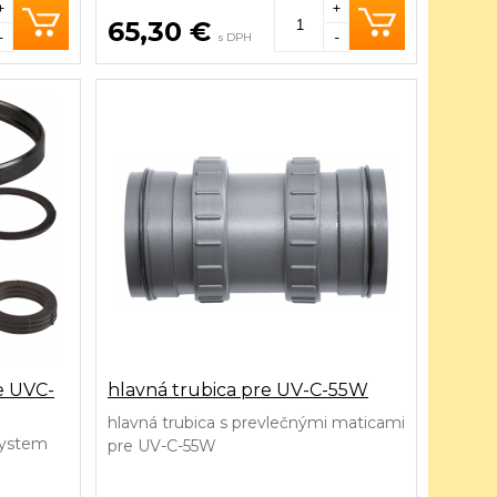
+
+
65,30 €
-
-
s DPH
e UVC-
hlavná trubica pre UV-C-55W
hlavná trubica s prevlečnými maticami
System
pre UV-C-55W