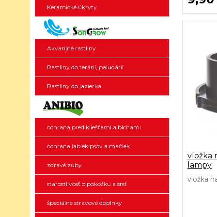
Keramické úkryty
Akvarijné rastliny
Rastliny do terárií, paludárií
Rastliny do jazierka
ochrana pred kliešťami a blchami
ochrana labiek psov a mačiek
vložka 
lampy
zdravé zuby
vložka n
starostlivosť o pokožku a srsť
špeciálne stravové doplnky