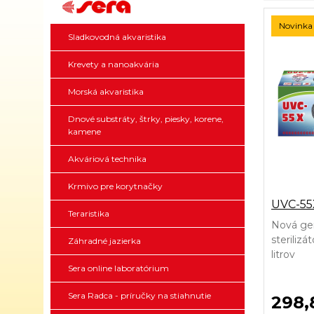
Novinka
Sladkovodná akvaristika
Krevety a nanoakvária
Morská akvaristika
Dnové substráty, štrky, piesky, korene,
kamene
Akváriová technika
Krmivo pre korytnačky
UVC-55
Teraristika
Nová ge
sterilizá
Záhradné jazierka
litrov
Sera online laboratórium
Sera Radca - príručky na stiahnutie
298,