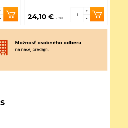
+
+
24,10 €
-
-
s DPH
Možnosť osobného odberu
na našej predajni.
s