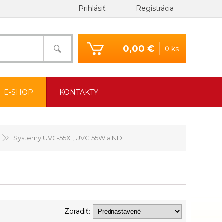
Prihlásiť
Registrácia
0,00 €
0 ks
E-SHOP
KONTAKTY
Systemy UVC-55X , UVC 55W a ND
Zoradiť: