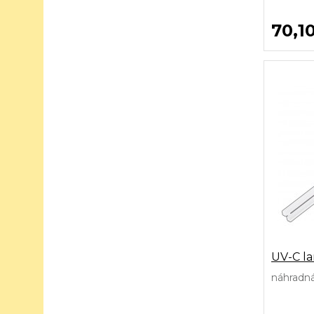
70,1
UV-C l
náhradn