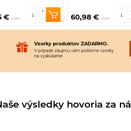
+
5 €
60,98 €
-
s DPH
s DPH
Vzorky produktov ZADARMO.
V prípade záujmu vám pošleme vzorky
na vyskúšanie.
Naše výsledky hovoria za ná