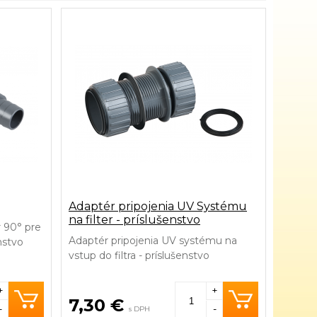
Adaptér pripojenia UV Systému
na filter - príslušenstvo
 90° pre
Adaptér pripojenia UV systému na
nstvo
vstup do filtra - príslušenstvo
+
+
7,30 €
-
-
s DPH