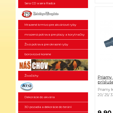
Sera CD a sera Radca
Mrazené krmivo pre akváriové ryby
mrazená potrava pre plazy a korytnačky
Živá potrava pre okrasné ryby
borovicové korene
Živočíchy
Priamy 
prísluš
Priamy k
20/ 25/ 
Dekorácie do akvária
UVC-55X
3D pozadia a dekorácie do terárií
9,90