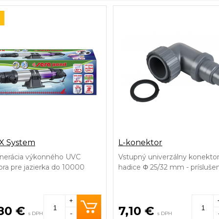
X System
L-konektor
nerácia výkonného UVC
Vstupný univerzálny konektor
tora pre jazierka do 10000
hadice Փ 25/32 mm - prísluše
+
80 €
7,10 €
-
s DPH
s DPH