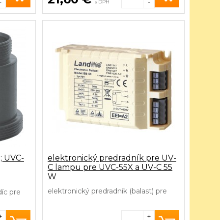
-
-
s DPH
; UVC-
elektronický predradník pre UV-
C lampu pre UVC-55X a UV-C 55
W
elektronický predradník (balast) pre
íc pre
UV-C klasickú lampu ako i UV-C
 UV-
amalgámovú (UVC-55X)
+
+