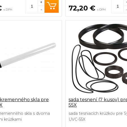
+
€
72,20 €
-
s DPH
s DPH
 kremenného skla pre
sada tesnení (7 kusov) pr
X
55X
 kremenného skla s dvoma
sada tesniacích krúžkov pre 
mi krúžkami
UVC-55X