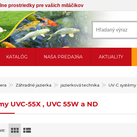
iálne prostriedky pre vašich miláčikov
KATALÓG
NAŠA PREDAJŇA
AKTUALITY
sera
Záhradné jazierka
jazierková technika
UV-C systémy
my UVC-55X , UVC 55W a ND
ie: