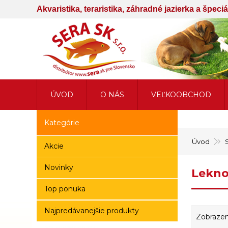
Akvaristika, teraristika, záhradné jazierka a špec
ÚVOD
O NÁS
VEĽKOOBCHOD
Kategórie
Úvod
Akcie
Novinky
Lekno
Top ponuka
Najpredávanejšie produkty
Zobrazen