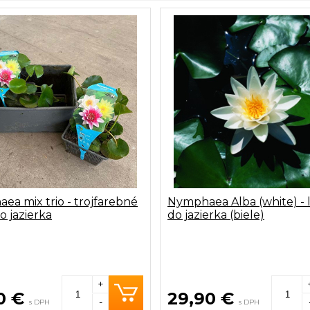
a mix trio - trojfarebné
Nymphaea Alba (white) - 
o jazierka
do jazierka (biele)
+
0 €
29,90 €
-
s DPH
s DPH