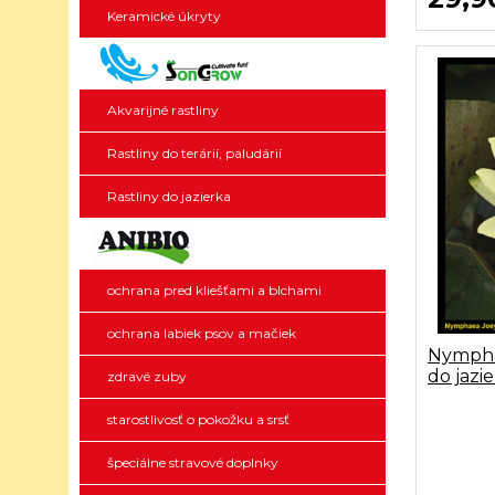
Keramické úkryty
Akvarijné rastliny
Rastliny do terárií, paludárií
Rastliny do jazierka
ochrana pred kliešťami a blchami
ochrana labiek psov a mačiek
Nympha
do jazi
zdravé zuby
starostlivosť o pokožku a srsť
špeciálne stravové doplnky