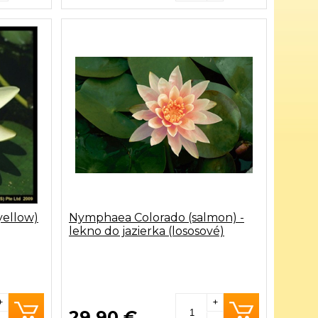
yellow)
Nymphaea Colorado (salmon) -
lekno do jazierka (lososové)
+
+
29,90 €