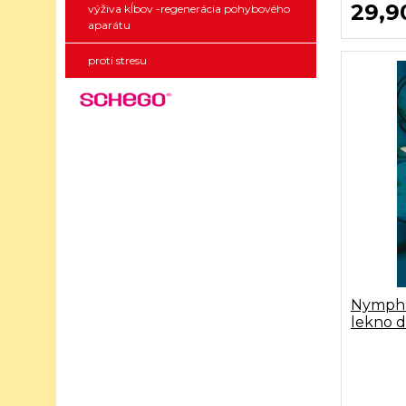
29,9
výživa kĺbov -regenerácia pohybového
aparátu
proti stresu
Nympha
lekno do