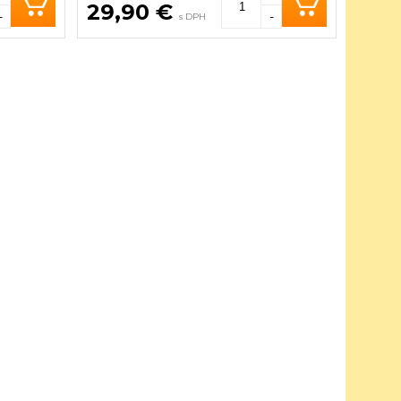
29,90 €
-
-
s DPH