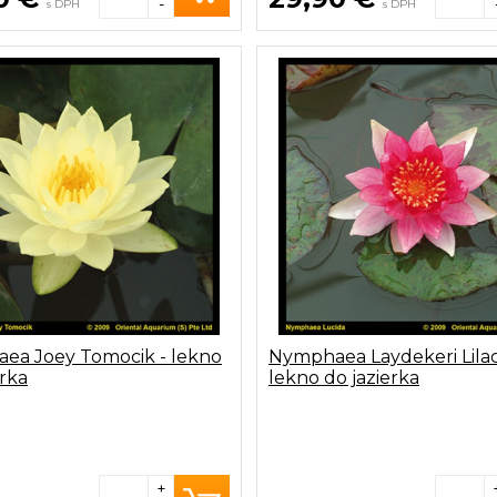
-
s DPH
s DPH
ea Joey Tomocik - lekno
Nymphaea Laydekeri Lilac
erka
lekno do jazierka
+