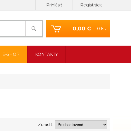
Prihlásiť
Registrácia
0,00 €
0 ks
E-SHOP
KONTAKTY
Zoradiť: