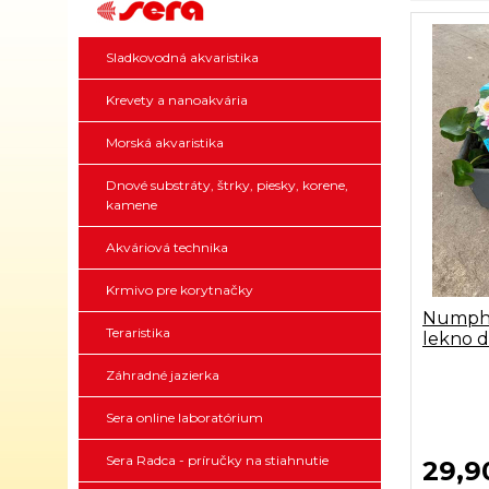
Sladkovodná akvaristika
Krevety a nanoakvária
Morská akvaristika
Dnové substráty, štrky, piesky, korene,
kamene
Akváriová technika
Krmivo pre korytnačky
Numphae
Teraristika
lekno d
Záhradné jazierka
Sera online laboratórium
Sera Radca - príručky na stiahnutie
29,9