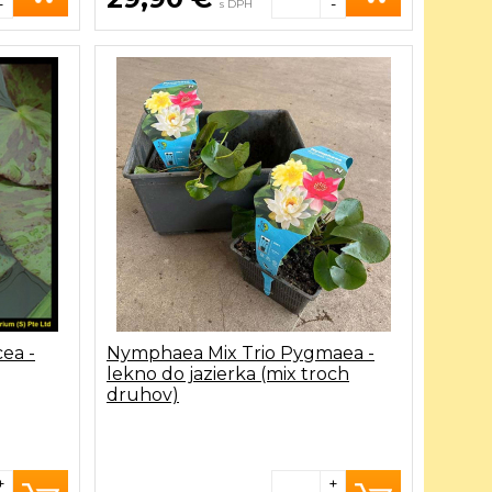
-
-
s DPH
ea -
Nymphaea Mix Trio Pygmaea -
lekno do jazierka (mix troch
druhov)
+
+