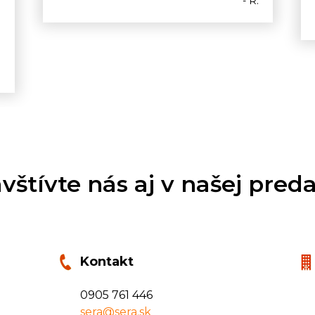
- R.
o
.
vštívte nás aj v našej preda
Kontakt
0905 761 446
sera@sera.sk