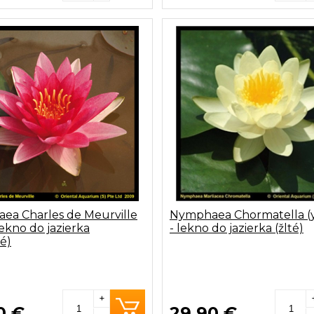
ea Charles de Meurville
Nymphaea Chormatella (
lekno do jazierka
- lekno do jazierka (žlté)
é)
+
0 €
29,90 €