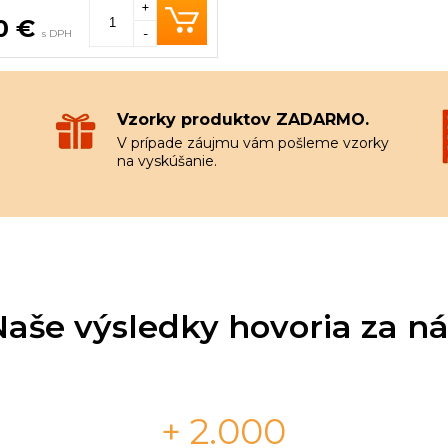
+
0 €
-
s DPH
Vzorky produktov ZADARMO.
V prípade záujmu vám pošleme vzorky
na vyskúšanie.
Naše výsledky hovoria za ná
+ 2.000