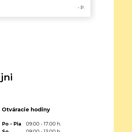
- P.
jni
Otváracie hodiny
Po - Pia
09:00 - 17:00 h.
So
09:00 - 13:00 h.