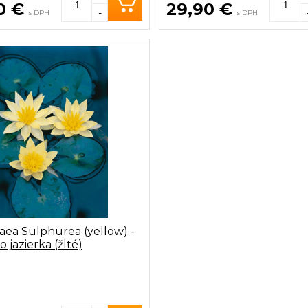
0 €
29,90 €
-
s DPH
s DPH
ea Sulphurea (yellow) -
 jazierka (žlté)