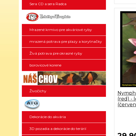
Sera CD a sera Radca
Mrazené krmivo pre akváriové ryby
mrazená potrava pre plazy a korytnačky
Živá potrava pre okrasné ryby
borovicové korene
Živočíchy
Nympha
(red) - 
(červen
Dekorácie do akvária
3D pozadia a dekorácie do terárií
29,9