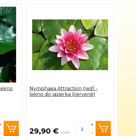
lekno
Nymphaea Attraction (red) -
lekno do jazierka (červené)
+
+
29,90 €
-
-
s DPH