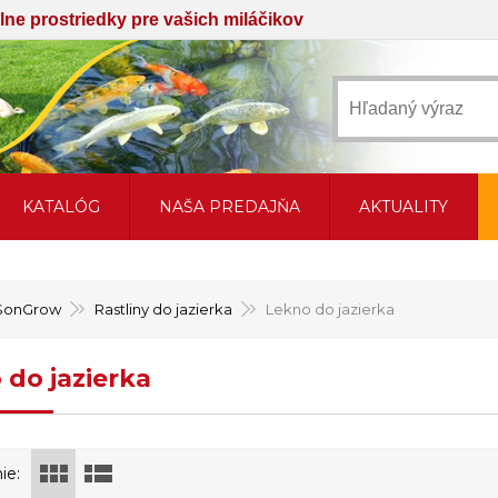
iálne prostriedky pre vašich miláčikov
KATALÓG
NAŠA PREDAJŇA
AKTUALITY
SonGrow
Rastliny do jazierka
Lekno do jazierka
 do jazierka
ie: