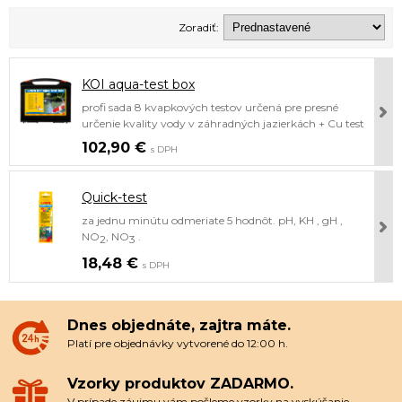
Zoradiť:
KOI aqua-test box
profi sada 8 kvapkových testov určená pre presné
určenie kvality vody v záhradných jazierkách + Cu test
102,90 €
s DPH
Quick-test
za jednu minútu odmeriate 5 hodnôt. pH, KH , gH ,
NO
, NO
.
2
3
18,48 €
s DPH
Dnes objednáte, zajtra máte.
Platí pre objednávky vytvorené do 12:00 h.
Vzorky produktov ZADARMO.
V prípade záujmu vám pošleme vzorky na vyskúšanie.