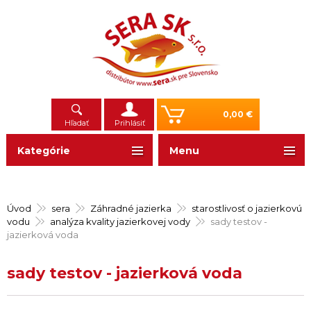
0,00 €
Hľadať
Prihlásiť
Kategórie
Menu
Úvod
sera
Záhradné jazierka
starostlivosť o jazierkovú
vodu
analýza kvality jazierkovej vody
sady testov -
jazierková voda
sady testov - jazierková voda