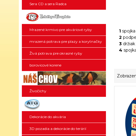
Sera CD a sera Radca
Mrazené krmivo pre akváriové ryby
1
spojka
2
podper
mrazená potrava pre plazy a korytnačky
3
držiak
4
spojk
Živá potrava pre okrasné ryby
borovicové korene
Zobrazen
Živočíchy
Dekorácie do akvária
3D pozadia a dekorácie do terárií