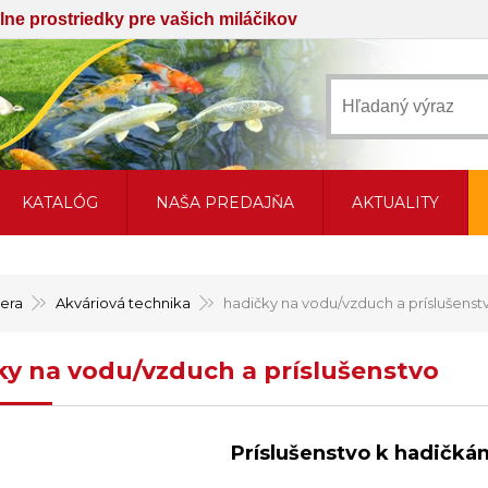
iálne prostriedky pre vašich miláčikov
KATALÓG
NAŠA PREDAJŇA
AKTUALITY
sera
Akváriová technika
hadičky na vodu/vzduch a príslušenst
ky na vodu/vzduch a príslušenstvo
Príslušenstvo k hadičk