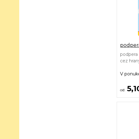
podpera
podpera 
cez hran
V ponu
5,1