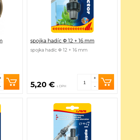
m
spojka hadíc Φ 12 + 16 mm
spojka hadíc Φ 12 + 16 mm
+
+
5,20 €
-
-
s DPH