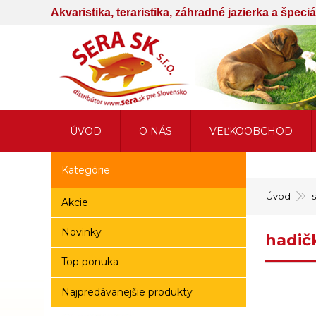
Akvaristika, teraristika, záhradné jazierka a špec
ÚVOD
O NÁS
VEĽKOOBCHOD
Kategórie
Úvod
Akcie
Novinky
hadič
Top ponuka
Najpredávanejšie produkty