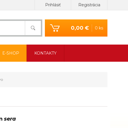
Prihlásiť
Registrácia
0,00 €
0 ks
E-SHOP
KONTAKTY
vo
ám
sera