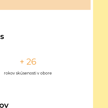
s
+ 26
rokov skúsenosti v obore
tov