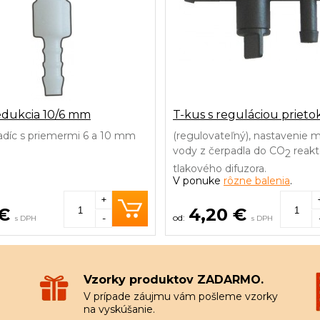
edukcia 10/6 mm
T-kus s reguláciou prieto
adíc s priemermi 6 a 10 mm
(regulovateľný), nastavenie 
vody z čerpadla do CO
reakt
2
tlakového difuzora.
V ponuke
rôzne balenia
.
+
 €
4,20 €
-
s DPH
s DPH
Vzorky produktov ZADARMO.
V prípade záujmu vám pošleme vzorky
na vyskúšanie.