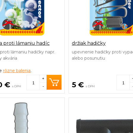
 proti lámaniu hadíc
držiak hadičky
proti lámaniu hadičky napr.
upevnenie hadičky proti vypa
y akvária
alebo posunutiu
ke
rôzne balenia
.
+
0 €
5 €
-
s DPH
s DPH