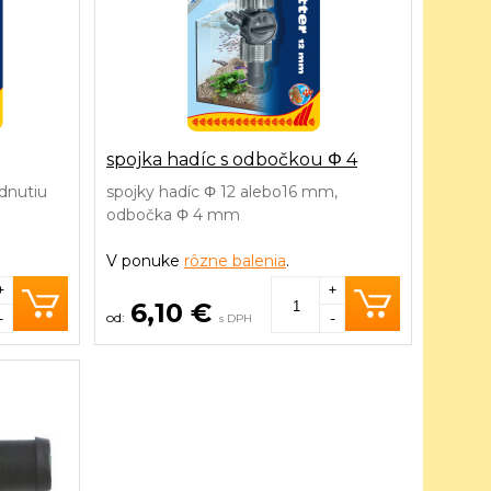
spojka hadíc s odbočkou Φ 4
dnutiu
spojky hadíc Φ 12 alebo16 mm,
odbočka Φ 4 mm
V ponuke
rôzne balenia
.
+
+
6,10 €
-
-
s DPH