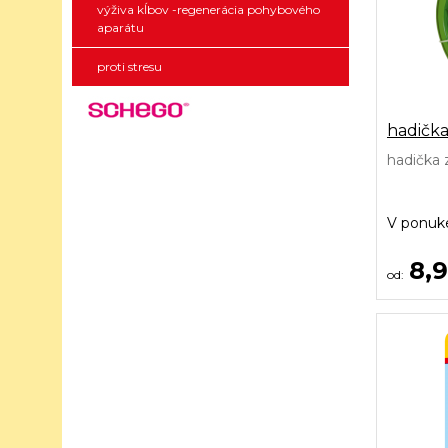
výživa kĺbov -regenerácia pohybového
aparátu
proti stresu
hadičk
hadička 
V ponu
8,