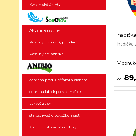
Keramické úkryty
Akvarijné rastliny
hadičk
Rastliny do terárií, paludárií
hadička 
Rastliny do jazierka
V ponu
89
ochrana pred kliešťami a blchami
ochrana labiek psov a mačiek
zdravé zuby
starostlivosť o pokožku a srsť
špeciálne stravové doplnky