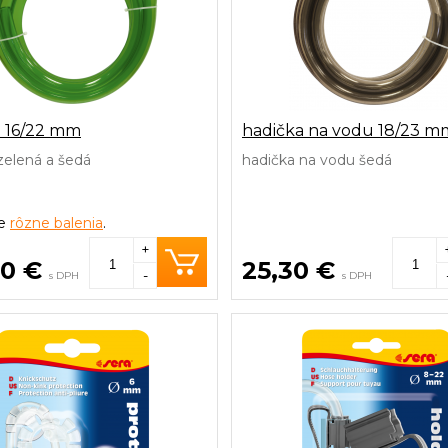
a 16/22 mm
hadička na vodu 18/23 m
zelená a šedá
hadička na vodu šedá
ke
rôzne balenia
.
+
90 €
25,30 €
-
s DPH
s DPH