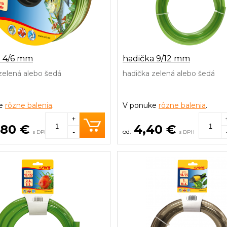
a 4/6 mm
hadička 9/12 mm
zelená alebo šedá
hadička zelená alebo šedá
ke
rôzne balenia
.
V ponuke
rôzne balenia
.
+
,80 €
4,40 €
-
s DPH
s DPH