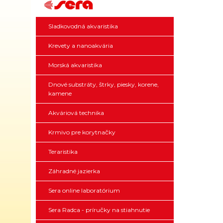
Sladkovodná akvaristika
Krevety a nanoakvária
Morská akvaristika
Dnové substráty, štrky, piesky, korene,
kamene
Akváriová technika
Krmivo pre korytnačky
Teraristika
Záhradné jazierka
Sera online laboratórium
Sera Radca - príručky na stiahnutie