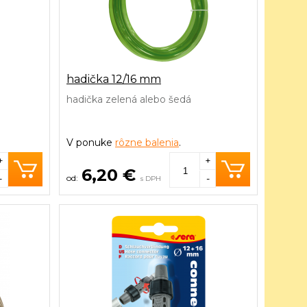
hadička 12/16 mm
hadička zelená alebo šedá
V ponuke
rôzne balenia
.
+
+
6,20 €
-
-
s DPH