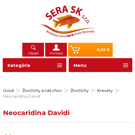
0,00 €
Hľadať
Prihlásiť
Kategórie
Menu
Úvod
Živočíchy a náš chov
Živočíchy
Krevety
Neocaridina Davidi
Neocaridina Davidi