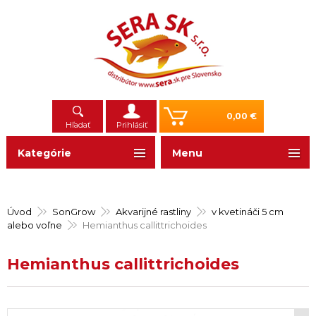
0,00 €
Hľadať
Prihlásiť
Kategórie
Menu
Úvod
SonGrow
Akvarijné rastliny
v kvetináči 5 cm
alebo voľne
Hemianthus callittrichoides
Hemianthus callittrichoides