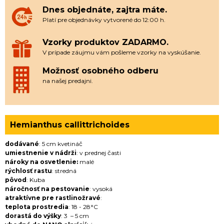
Dnes objednáte, zajtra máte.
Platí pre objednávky vytvorené do 12:00 h.
Vzorky produktov ZADARMO.
V prípade záujmu vám pošleme vzorky na vyskúšanie.
Možnosť osobného odberu
na našej predajni.
Hemianthus callittrichoides
dodávané
: 5 cm kvetináč
umiestnenie v nádrži
: v prednej časti
nároky na osvetlenie:
malé
rýchlosť rastu
: stredná
pôvod
: Kuba
náročnosť na pestovanie
: vysoká
atraktívne pre rastlinožravé
:
teplota prostredia
: 18 - 28°C
dorastá do výšky
: 3 – 5 cm