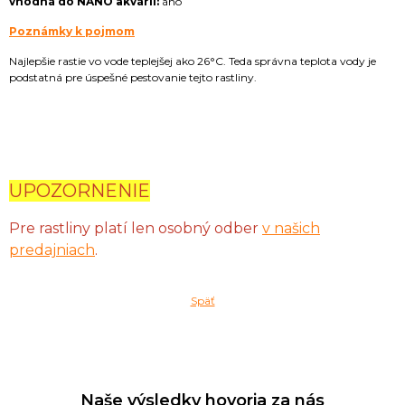
vhodná do NANO akvárií:
áno
Poznámky k pojmom
Najlepšie rastie vo vode teplejšej ako 26°C. Teda správna teplota vody je
podstatná pre úspešné pestovanie tejto rastliny.
UPOZORNENIE
Pre rastliny platí len osobný odber
v našich
predajniach
.
Späť
Naše výsledky hovoria za nás