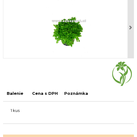
Balenie
Cena s DPH
Poznámka
1 kus