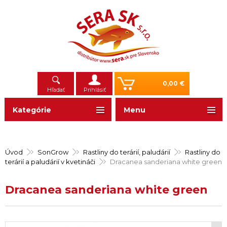
0,00 €
Hľadať
Prihlásiť
Kategórie
Menu
Úvod
SonGrow
Rastliny do terárií, paludárií
Rastliny do
terárií a paludárií v kvetináči
Dracanea sanderiana white green
Dracanea sanderiana white green