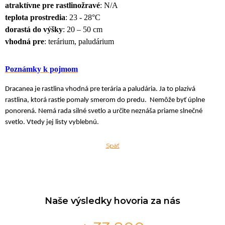
atraktívne pre rastlinožravé
: N/A
teplota prostredia
: 23 - 28°C
dorastá do výšky
: 20 – 50 cm
vhodná pre
: terárium, paludárium
Poznámky k pojmom
Dracanea je rastlina vhodná pre terária a paludária. Ja to plazivá
rastlina, ktorá rastie pomaly smerom do predu. Nemôže byť úplne
ponorená. Nemá rada silné svetlo a určite neznáša priame slnečné
svetlo. Vtedy jej listy vyblebnú.
Späť
Naše výsledky hovoria za nás