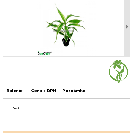
Balenie
Cena s DPH
Poznámka
1 kus