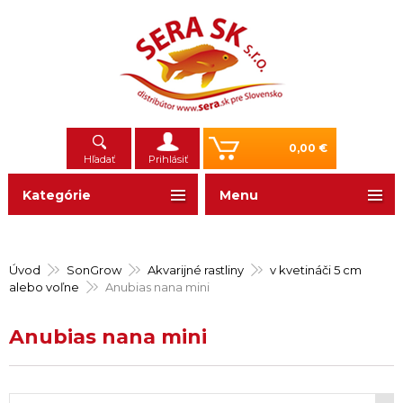
0,00 €
Hľadať
Prihlásiť
Kategórie
Menu
Úvod
SonGrow
Akvarijné rastliny
v kvetináči 5 cm
alebo voľne
Anubias nana mini
Anubias nana mini