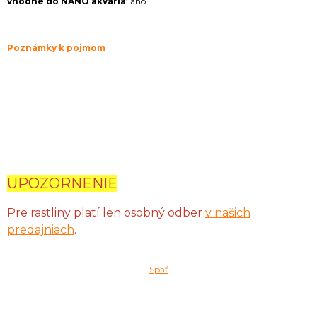
vhodné do NANO akvária
: áno
Poznámky k pojmom
UPOZORNENIE
Pre rastliny platí len osobný odber
v našich
predajniach
.
Späť