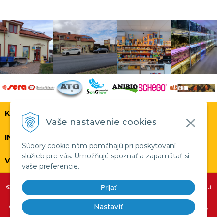
KONTAKT
Vaše nastavenie cookies
INFOLINKA
Súbory cookie nám pomáhajú pri poskytovaní
služieb pre vás. Umožňujú spoznať a zapamätať si
VŠETKO O NÁKUPE
vaše preferencie.
© 2026 SERA.SK •
tvorba eshopu cez UNIobchod
,
webhosting
spoločnosti
Prijať
WEBYGROUP
Nastaviť
Copyright 1999 - 2026 SERA SK,sro, Copyright 1970 - 2026 sera GmbH,
Copyright 1990 - 2026 Ichthyotrophic, Copyright 1995 - 2026 ANIBIO -