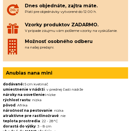
Dnes objednáte, zajtra máte.
Platí pre objednávky vytvorené do 12:00 h.
Vzorky produktov ZADARMO.
V prípade záujmu vám pošleme vzorky na vyskúšanie.
Možnosť osobného odberu
na našej predajni.
Anubias nana mini
dodávané:
5 cm kvetináč
umiestnenie v nádrži
: v prednej časti nádrže
nároky na osvetlenie:
nízke
rýchlosť rastu
: nízka
pôvod
: Afrika
náročnosť na pestovanie
: nízka
atraktívne pre rastlinožravé
: nie
teplota prostredia
: 22 - 28°C
dorastá do výšky
: 3 - 8 cm