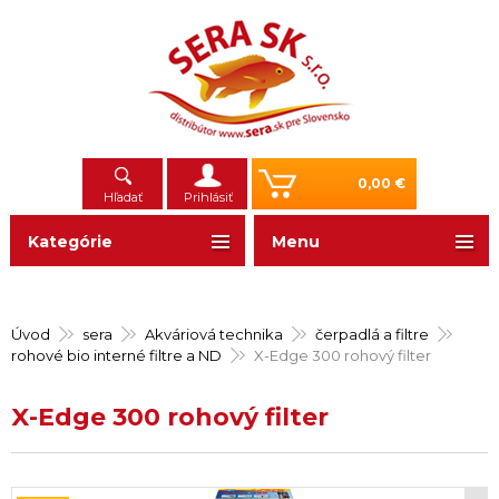
0,00 €
Hľadať
Prihlásiť
Kategórie
Menu
Úvod
sera
Akváriová technika
čerpadlá a filtre
rohové bio interné filtre a ND
X-Edge 300 rohový filter
X-Edge 300 rohový filter