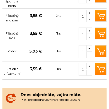
-
špongia
biela
+
3,55 €
FIltračný
2ks
-
molitán
+
3,55 €
Filtračný
1ks
-
kôš
+
5,93 €
Rotor
1ks
-
+
3,55 €
Držiak s
1ks
-
prísavkami
Dnes objednáte, zajtra máte.
Platí pre objednávky vytvorené do 12:00 h.