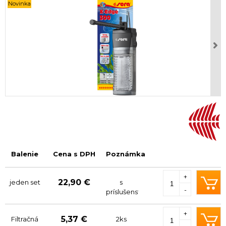
Novinka
Balenie
Cena s DPH
Poznámka
+
22,90 €
jeden set
s
-
príslušenstvom
+
5,37 €
Filtračná
2ks