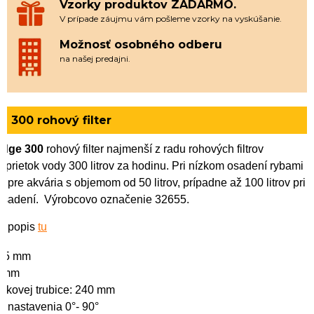
Vzorky produktov ZADARMO.
V prípade záujmu vám pošleme vzorky na vyskúšanie.
Možnosť osobného odberu
na našej predajni.
e 300 rohový filter
dge 300
rohový filter najmenší z radu rohových filtrov
 prietok vody 300 litrov za hodinu. Pri nízkom osadení rybami
ý pre akvária s objemom od 50 litrov, prípadne až 100 litrov pri
osadení. Výrobcovo označenie 32655.
ý popis
tu
195 mm
8 mm
tokovej trubice: 240 mm
ej nastavenia 0°- 90°