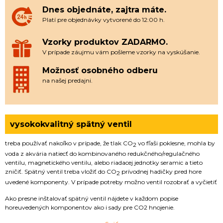
Dnes objednáte, zajtra máte.
Platí pre objednávky vytvorené do 12:00 h.
Vzorky produktov ZADARMO.
V prípade záujmu vám pošleme vzorky na vyskúšanie.
Možnosť osobného odberu
na našej predajni.
vysokokvalitný spätný ventil
treba používať nakoľko v prípade, že tlak CO
vo fľaši poklesne, mohla by
2
voda z akvária natiecť do kombinovaného redukčného/regulačného
ventilu, magnetického ventilu, alebo riadacej jednotky seramic a tieto
zničiť. Spätný ventil treba vložiť do CO
prívodnej hadičky pred hore
2
uvedené komponenty. V prípade potreby možno ventil rozobrať a vyčietiť
Ako presne inštalovať spätný ventil nájdete v každom popise
horeuvedených komponentov ako i sady pre CO2 hnojenie.