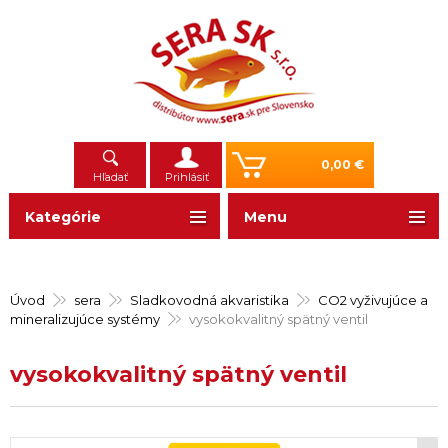
0,00 €
Hľadať
Prihlásiť
Kategórie
Menu
Úvod
sera
Sladkovodná akvaristika
CO2 vyživujúce a
mineralizujúce systémy
vysokokvalitný spätný ventil
vysokokvalitný spätný ventil