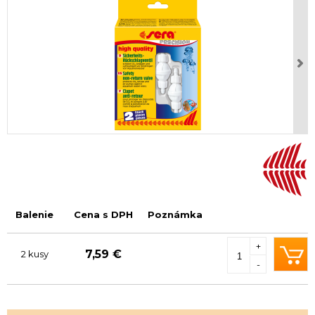
Balenie
Cena s DPH
Poznámka
+
7,59 €
2 kusy
-