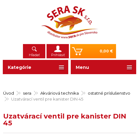
0,00 €
Hľadať
Prihlásiť
Kategórie
Menu
Úvod
sera
Akváriová technika
ostatné príslušenstvo
Uzatvárací ventil pre kanister DIN 45
Uzatvárací ventil pre kanister DIN
45