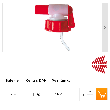
Balenie
Cena s DPH
Poznámka
+
11 €
1 kus
DIN 45
-