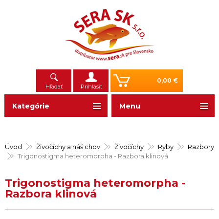
0,00 €
Hľadať
Prihlásiť
Kategórie
Menu
Úvod
Živočíchy a náš chov
Živočíchy
Ryby
Razbory
Trigonostigma heteromorpha - Razbora klinová
Trigonostigma heteromorpha -
Razbora klinová