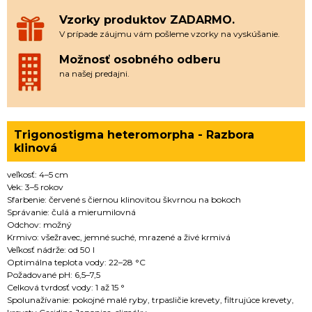
Vzorky produktov ZADARMO.
V prípade záujmu vám pošleme vzorky na vyskúšanie.
Možnosť osobného odberu
na našej predajni.
Trigonostigma heteromorpha - Razbora
klinová
veľkosť: 4–5 cm
Vek: 3–5 rokov
Sfarbenie: červené s čiernou klinovitou škvrnou na bokoch
Správanie: čulá a mierumilovná
Odchov: možný
Krmivo: všežravec, jemné suché, mrazené a živé krmivá
Veľkosť nádrže: od 50 l
Optimálna teplota vody: 22–28 °C
Požadované pH: 6,5–7,5
Celková tvrdosť vody: 1 až 15 °
Spolunažívanie: pokojné malé ryby, trpasličie krevety, filtrujúce krevety,