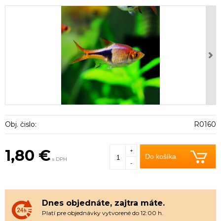
Obj. čislo:
R0160
1,80 €
+
Do košíka
s DPH
-
Dnes objednáte, zajtra máte.
Platí pre objednávky vytvorené do 12:00 h.