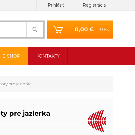
Prihlásiť
Registrácia
0,00 €
0 ks
E-SHOP
KONTAKTY
toty pre jazierka
ty pre jazierka