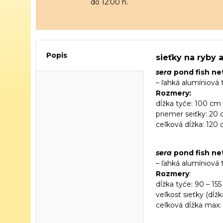
do 12:00 h.
Popis
sieťky na ryby a
sera
pond fish net
– ľahká alumíniová t
Rozmery:
dĺžka tyče: 100 cm
priemer seiťky: 20
ceľková dĺžka: 120
sera
pond fish net
– ľahká alumíniová t
Rozmery
:
dĺžka tyče: 90 – 15
veľkosť sieťky (dĺžk
ceľková dĺžka max: