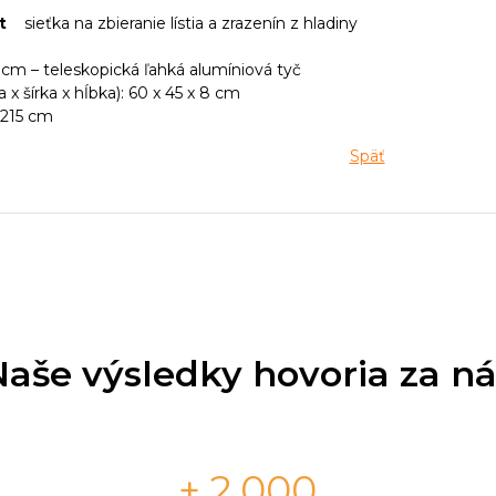
et
sieťka na zbieranie lístia a zrazenín z hladiny
5 cm – teleskopická ľahká alumíniová tyč
a x šírka x hĺbka): 60 x 45 x 8 cm
 215 cm
Späť
Naše výsledky hovoria za ná
+ 2.000