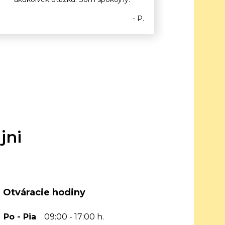
- P.
jni
Otváracie hodiny
Po - Pia
09:00 - 17:00 h.