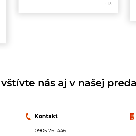
- R.
o
.
vštívte nás aj v našej preda
Kontakt
0905 761 446