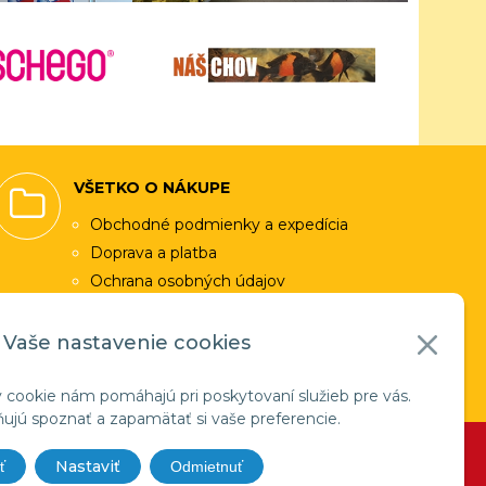
VŠETKO O NÁKUPE
Obchodné podmienky a expedícia
Doprava a platba
Ochrana osobných údajov
Využitie cookies
Vaše nastavenie cookies
Facebook
 cookie nám pomáhajú pri poskytovaní služieb pre vás.
jú spoznať a zapamätať si vaše preferencie.
EBYGROUP
Nastaviť
ť
Odmietnuť
t 1995 - 2026 ANIBIO - Specht Bio-Pharma,