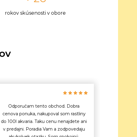
rokov skúsenosti v obore
tov
Odporučam tento obchod. Dobra
cenova ponuka, nakupoval som rastliny
do 100l akvaria. Taku cenu nenajdete ani
v predajni. Poradia Vam a zodpovedaju
akukolvek otazku. Som spokojný.