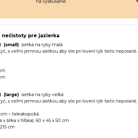
na vyskúšanie.
 nečistoty pre jazierka
 (small)
sieťka na ryby malá
yč, s veľmi jemnou sieťkou aby ste pri lovení rýb tieto neporanili..
 cm
 cm
 (large)
sieťka na ryby veľká
yč, s veľmi jemnou sieťkou aby ste pri lovení rýb tieto neporanili.
5 cm – teleskopická
a x šírka x hĺbka): 60 x 45 x 50 cm
 215 cm