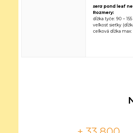
sera
pond leaf n
Rozmery:
dĺžka tyče: 90 – 15
veľkosť sieťky (dĺžk
ceľková dĺžka max:
+ 33.800