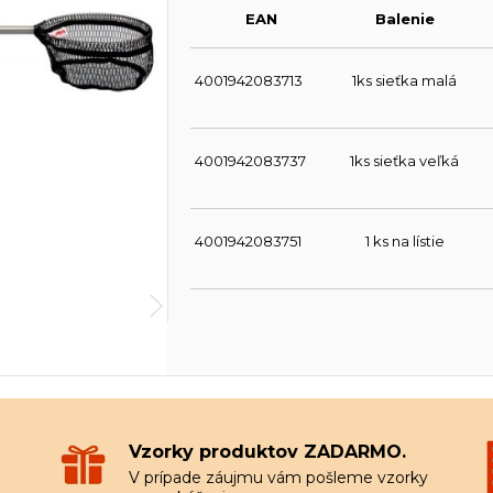
EAN
Balenie
4001942083713
1ks sieťka malá
4001942083737
1ks sieťka veľká
4001942083751
1 ks na lístie
Vzorky produktov ZADARMO.
V prípade záujmu vám pošleme vzorky