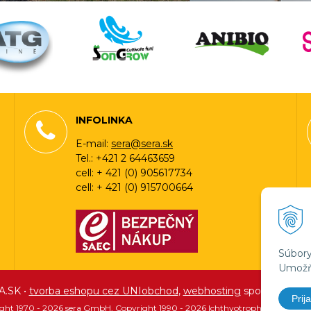
INFOLINKA
E-mail:
sera@sera.sk
Tel.: +421 2 64463659
cell: + 421 (0) 905617734
cell: + 421 (0) 915700664
Súbory
Umožňu
A.SK •
tvorba eshopu cez UNIobchod
,
webhosting
spoločnosti
W
Prija
ight 1970 - 2026 sera GmbH, Copyright 1990 - 2026 Ichthyotrophic, Copyrigh