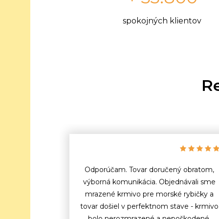
spokojných klientov
Re
Odporúčam. Tovar doručený obratom,
výborná komunikácia. Objednávali sme
mrazené krmivo pre morské rybičky a
tovar došiel v perfektnom stave - krmivo
bolo nerozmrazené a nepoškodené,