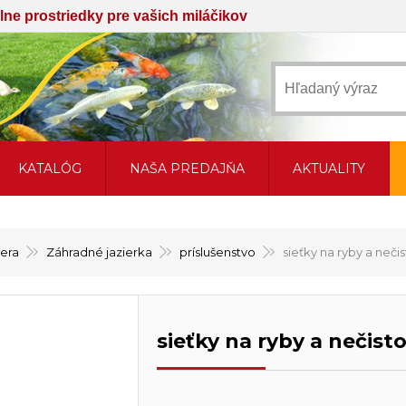
iálne prostriedky pre vašich miláčikov
KATALÓG
NAŠA PREDAJŇA
AKTUALITY
sera
Záhradné jazierka
príslušenstvo
sieťky na ryby a nečis
sieťky na ryby a nečisto