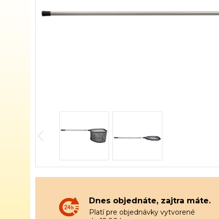
Dnes objednáte, zajtra máte.
Platí pre objednávky vytvorené