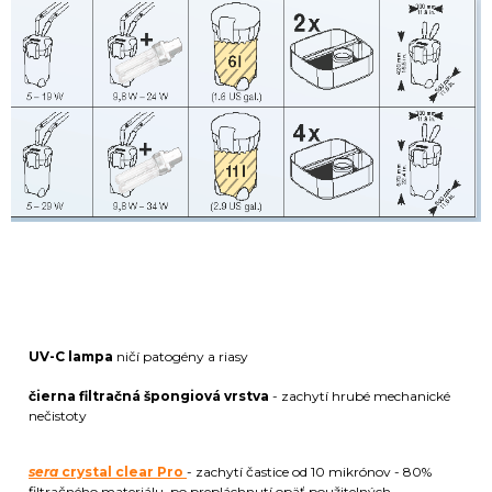
UV-C lampa
ničí patogény a riasy
čierna filtračná špongiová vrstva
- zachytí hrubé mechanické
nečistoty
sera
crystal clear Pro
- zachytí častice od 10 mikrónov - 80%
filtračného materiálu po prepláchnutí opäť použitelných