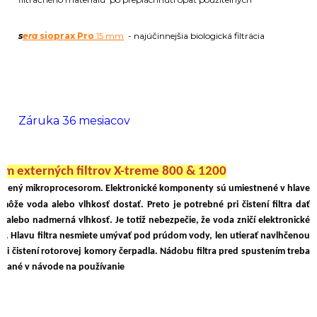
s
era
sioprax Pro
15 mm
- najúčinnejšia biologická filtrácia
Záruka 36 mesiacov
om externých filtrov X-treme 800 & 1200
iadený mikroprocesorom.
Elektronické komponenty sú umiestnené v hlave
emôže voda alebo vlhkosť dostať. Preto je potrebné
pri čistení filtra dať
 alebo nadmerná vlhkosť. Je totiž nebezpečie, že voda zničí elektronické
ou. Hlavu filtra nesmiete umývať pod prúdom vody, len utierať navlhčenou
pri čistení rotorovej komory čerpadla. Nádobu filtra pred spustením treba
 udané v návode na používanie