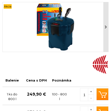
Akcia
Balenie
Cena s DPH
Poznámka
+
249,90 €
1 ks do
100 - 800
-
800 l
l
+