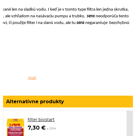
ívané len na sladkú vodu. I keď je v tomto type filtra len jedna skrutka,
ode, ale vzhľadom na nasávaciu pumpu a trubky,
sera
neodporúča tento
ovi, či použije filter i na slanú vodu, ale tu
sera
negarantuje bezchybnú
Späť
filter biostart
7,30 €
s DPH