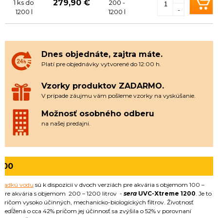
279,90 €
1 ks do
200 -
-
1200 l
1200 l
Dnes objednáte, zajtra máte.
Platí pre objednávky vytvorené do 12:00 h.
Vzorky produktov ZADARMO.
V prípade záujmu vám pošleme vzorky na vyskúšanie.
Možnosť osobného odberu
na našej predajni.
200
sladkú vodu
sú k dispozícii v dvoch verziách pre akvária s objemom 100 –
 pre akvária s objemom 200 – 1200 litrov -
sera
UVC-Xtreme 1200
. Je to
 pričom vysoko účinných, mechanicko-biologických filtrov. Životnosť
edĺžená o cca 42% pričom jej účinnosť sa zvýšila o 52% v porovnaní