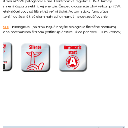
dstráni až 92% patogénov a rias. Elektronická regulácia UV-C lampy
namená úsporu elektrickej energie. Čerpadlo dosahuje plný výkon pri 5W.
tekajúcej vody sú filtre tiež veľmi tiché. Automaticky fungujúce
o čistení..) ovládané tlačidlom nahradilo manuálne odvzdušňovanie
orax
– bilologická (na trhu najúčinnejšie biologické filtračné médium)
jemná mechanická filtrácia (odfiltruje častice už od priemeru 10 mikrónov).