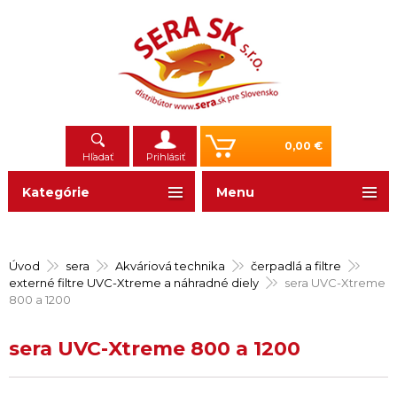
0,00 €
Hľadať
Prihlásiť
Kategórie
Menu
Úvod
sera
Akváriová technika
čerpadlá a filtre
externé filtre UVC-Xtreme a náhradné diely
sera UVC-Xtreme
800 a 1200
sera UVC-Xtreme 800 a 1200