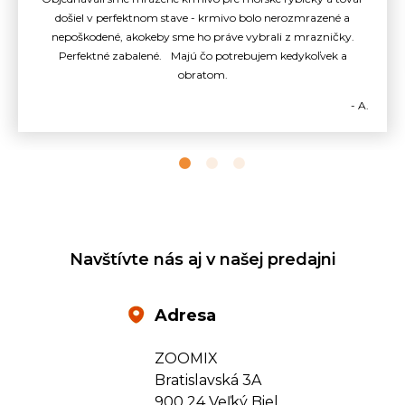
došiel v perfektnom stave - krmivo bolo nerozmrazené a
nepoškodené, akokeby sme ho práve vybrali z mrazničky.
Perfektné zabalené. Majú čo potrebujem kedykoľvek a
obratom.
- A.
Navštívte nás aj v našej predajni
Adresa
ZOOMIX
Bratislavská 3A
900 24 Veľký Biel