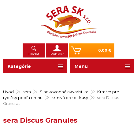
0,00 €
Hľadať
Prihlásiť
Kategórie
Menu
Úvod
sera
Sladkovodná akvaristika
Krmivo pre
rybičky podľa druhu
krmivá pre diskusy
sera Discus
Granules
sera Discus Granules