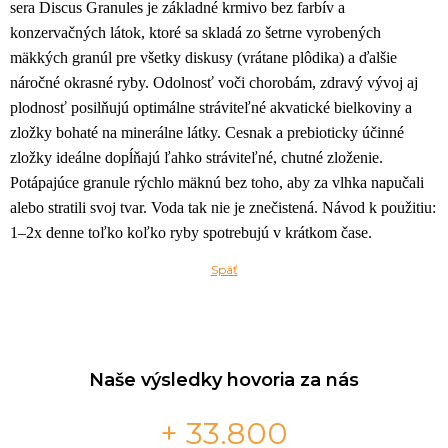
sera Discus Granules je základné krmivo bez farbív a
konzervačných látok, ktoré sa skladá zo šetrne vyrobených
mäkkých granúl pre všetky diskusy (vrátane plôdika) a ďalšie
náročné okrasné ryby. Odolnosť voči chorobám, zdravý vývoj aj
plodnosť posilňujú optimálne stráviteľné akvatické bielkoviny a
zložky bohaté na minerálne látky. Cesnak a prebioticky účinné
zložky ideálne dopĺňajú ľahko stráviteľné, chutné zloženie.
Potápajúce granule rýchlo mäknú bez toho, aby za vlhka napučali
alebo stratili svoj tvar. Voda tak nie je znečistená. Návod k použitiu:
1–2x denne toľko koľko ryby spotrebujú v krátkom čase.
Späť
Naše výsledky hovoria za nás
+ 33.800