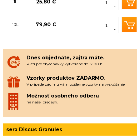
25,80 €
1L
-
+
79,90 €
10L
-
Dnes objednáte, zajtra máte.
Platí pre objednávky vytvorené do 12:00 h.
Vzorky produktov ZADARMO.
V prípade záujmu vám pošleme vzorky na vyskúšanie.
Možnosť osobného odberu
na našej predajni.
sera Discus Granules