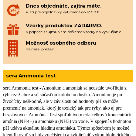
Dnes objednáte, zajtra máte.
Platí pre objednávky vytvorené do 12:00 h.
Vzorky produktov ZADARMO.
V prípade záujmu vám pošleme vzorky na vyskúšanie.
Možnosť osobného odberu
na našej predajni.
sera Ammonia test
sera Ammonia test - Amonium a amoniak sa neustále uvoľňujú z
rýb cez žiabre a sú súčasťou kolobehu dusíka. Amonium je pre
živočíchy neškodné, ale v závislosti od hodnoty pH sa môže
premeniť na amoniak, ktorý je toxický tak pre ryby, ako aj pre
bezstavovce. Ammónia Test spoľahlivo meria celkovú koncentráciu
amónia (NH4+) a amoniaku (NH3) vo vode. V spojení s hodnotou
pH udáva aktuálnu hladinu amoniaku. Týmto spôsobom je možné
identifikovať vrcholy znečistenia a zviditeľniť výkon biologického