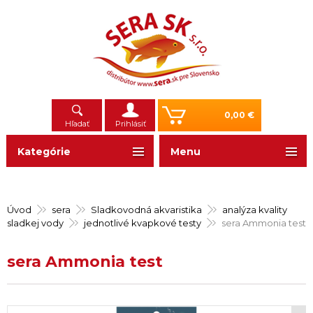
0,00 €
Hľadať
Prihlásiť
Kategórie
Menu
Úvod
sera
Sladkovodná akvaristika
analýza kvality
sladkej vody
jednotlivé kvapkové testy
sera Ammonia test
sera Ammonia test