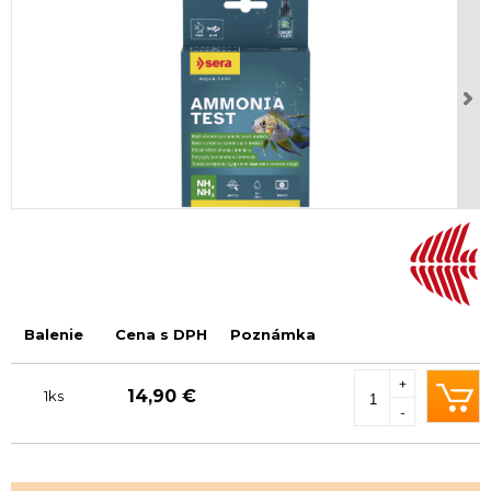
Balenie
Cena s DPH
Poznámka
+
14,90 €
1ks
-