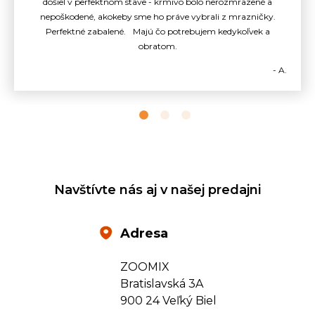
došiel v perfektnom stave - krmivo bolo nerozmrazené a
nepoškodené, akokeby sme ho práve vybrali z mrazničky.
Perfektné zabalené. Majú čo potrebujem kedykoľvek a
obratom.
- A.
Navštívte nás aj v našej predajni
Adresa
ZOOMIX
Bratislavská 3A
900 24 Veľký Biel