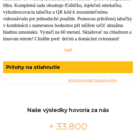
filtra. Kompletná sada obsahuje fľaštičku, injekčnú striekačku,
vyhodnocovaciu tabuľku a QR kód k zrozumiteľnému
videonávodu pre jednoduché použitie. Pomocou priloženej tabuľky
v kombinácii s nameranou hodnotou pH môžete určiť aktuálnu
hladinu amoniaku. Vystačí na 60 meraní. Skladovať na chladnom a
tmavom mieste! Chráňte pred deťmi a domácimi zvieratami!
Späť
Prílohy na stiahnutie
ammonia-test-tabulka.png
Naše výsledky hovoria za nás
+ 33.800