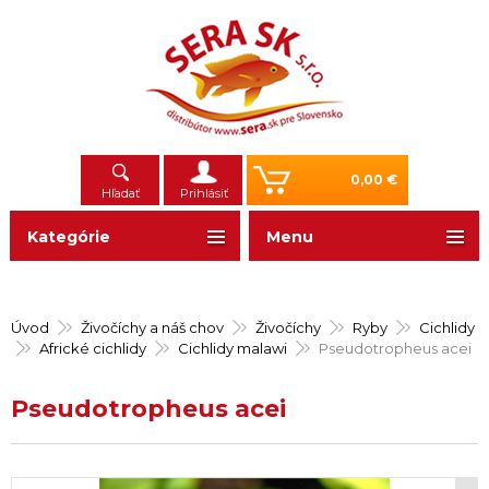
0,00 €
Hľadať
Prihlásiť
Kategórie
Menu
Úvod
Živočíchy a náš chov
Živočíchy
Ryby
Cichlidy
Africké cichlidy
Cichlidy malawi
Pseudotropheus acei
Pseudotropheus acei