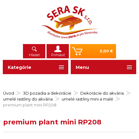
0,00 €
Hľadať
Prihlásiť
Kategórie
Menu
Úvod
3D pozadia a dekorácie
Dekorácie do akvária
umelé rastliny do akvária
umelé rastliny mini a malé
premium plant mini RP208
premium plant mini RP208