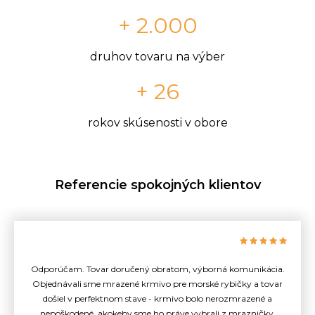
+ 2.000
druhov tovaru na výber
+ 26
rokov skúsenosti v obore
Referencie spokojných klientov
Odporúčam. Tovar doručený obratom, výborná komunikácia.
Objednávali sme mrazené krmivo pre morské rybičky a tovar
došiel v perfektnom stave - krmivo bolo nerozmrazené a
nepoškodené, akokeby sme ho práve vybrali z mrazničky.