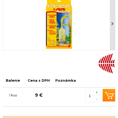
Balenie
Cena s DPH
Poznámka
+
9 €
1 kus
-