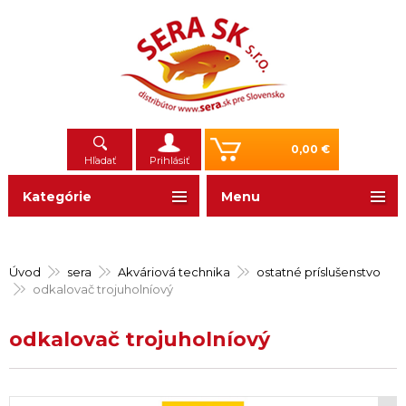
0,00 €
Hľadať
Prihlásiť
Kategórie
Menu
Úvod
sera
Akváriová technika
ostatné príslušenstvo
odkalovač trojuholníový
odkalovač trojuholníový