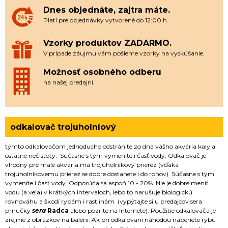
Dnes objednáte, zajtra máte.
Platí pre objednávky vytvorené do 12:00 h.
Vzorky produktov ZADARMO.
V prípade záujmu vám pošleme vzorky na vyskúšanie.
Možnosť osobného odberu
na našej predajni.
odkalovač trojuholníový
týmto odkalovačom jednoducho odstránite zo dna vášho akvária kaly a
ostatné nečistoty. Súčasne s tým vymeníte i časť vody. Odkalovač je
vhodný pre malé akvária.má trojuholníkový prierez (vďaka
trojuholníkovemu prierez se dobre dostanete i do rohov). Súčasne s tým
vymeníte i časť vody. Odporúča sa aspoň 10 - 20%. Nie je dobré meniť
vodu (a veľa) v krátkých intervaloch, lebo to narušuje biologickú
rovnováhu a škodí rybám i rastlinám (vypýtajte si u predajcov sera
príručky
sera
Radca
alebo pozrite na Internete). Použitie odkalovača je
zrejmé z obrázkov na balení. Ak pri odkalovaní náhodou naberiete rybu