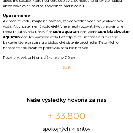
alebo iné častice, ktoré nechcete odplaviť, jednoducho priškrťte hadicu
alebo odkalovač mierne zodvihnite nad hladinu.
Upozornenie
:
Ak meníte vodu, majte na pamäti, že vodovodná voda nie je akváriová
voda. Ak chcete meniť vodu efektívne a neohrozovať život v akváriu, je
treba takúto vodu upraviť so
sera
aquatan
-om, alebo
sera
blackwater
aquatan
-om. Pri výmene vody tiež odplavíte užitočné nitrifikačné
baktérie ktoré sa starajú o biologické čistenie prostredia. Tieto rýchlo
nahradíte aplikovaním prípravku sera bio nitrivec.
Rozmery: výška 14 cm, dĺžka hrany 7,0 cm
Späť
Naše výsledky hovoria za nás
+ 33.800
spokojných klientov