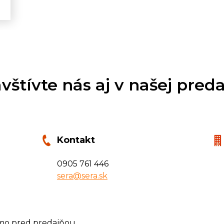
.
vštívte nás aj v našej preda
Kontakt
0905 761 446
sera@sera.sk
mo pred predajňou.