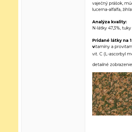
vaječný prášok, mú
lucerna-alfalfa, žih
Analýza kvality:
N-látky 47,3%, tuky
Pridané látky na 1
v
itamíny a provitamí
vit. C (L-ascorbyl
detailné zobrazeni