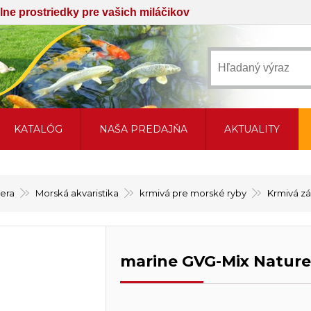
iálne prostriedky pre vašich miláčikov
KATALÓG
NAŠA PREDAJŇA
AKTUALITY
sera
Morská akvaristika
krmivá pre morské ryby
Krmivá z
marine GVG-Mix Natur