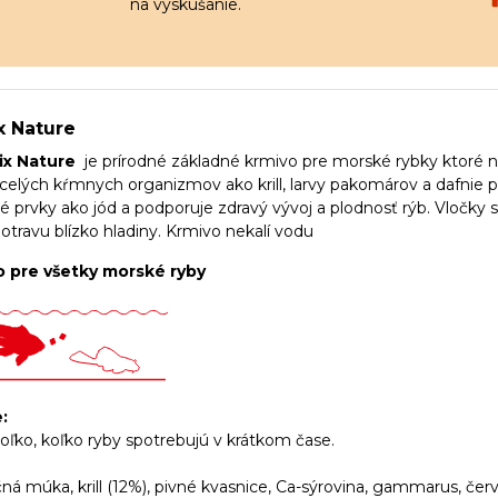
na vyskúšanie.
x Nature
x Nature
je prírodné základné krmivo pre morské rybky ktoré n
celých kŕmnych organizmov ako krill, larvy pakomárov a dafnie p
é prvky ako jód a podporuje zdravý vývoj a plodnosť rýb. Vločky 
potravu blízko hladiny. Krmivo nekalí vodu
 pre všetky morské ryby
:
oľko, koľko ryby spotrebujú v krátkom čase.
ná múka, krill (12%), pivné kvasnice, Ca-sýrovina, gammarus, červe