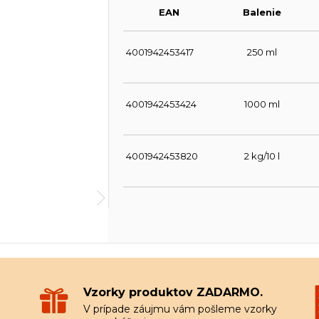
EAN
Balenie
4001942453417
250 ml
4001942453424
1000 ml
4001942453820
2 kg/10 l
Vzorky produktov ZADARMO.
V prípade záujmu vám pošleme vzorky