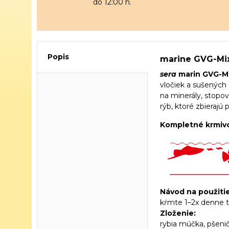
do 12:00 h.
Popis
marine GVG-Mi
sera
marin GVG-Mi
vločiek a sušených 
na minerály, stopov
rýb, ktoré zbierajú 
Kompletné krmivo
Návod na použitie
kŕmte 1–2x denne t
Zloženie:
rybia múčka, pšenič