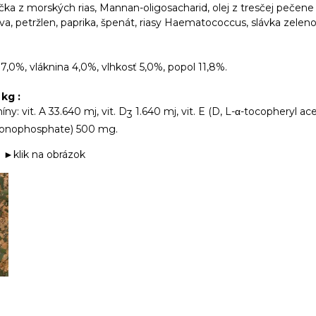
čka z morských rias, Mannan-oligosacharid, olej z tresčej pečen
ľava, petržlen, paprika, špenát, riasy Haematococcus, slávka zelen
 7,0%, vláknina 4,0%, vlhkosť 5,0%, popol 11,8%.
 kg :
ny: vit. A 33.640 mj, vit. D
1.640 mj, vit. E (D, L-α-tocopheryl ac
3
 monophosphate) 500 mg.
e ►klik na obrázok