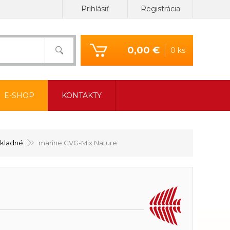
Prihlásiť
Registrácia
0,00 €
0 ks
E-SHOP
KONTAKTY
ákladné
marine GVG-Mix Nature
e