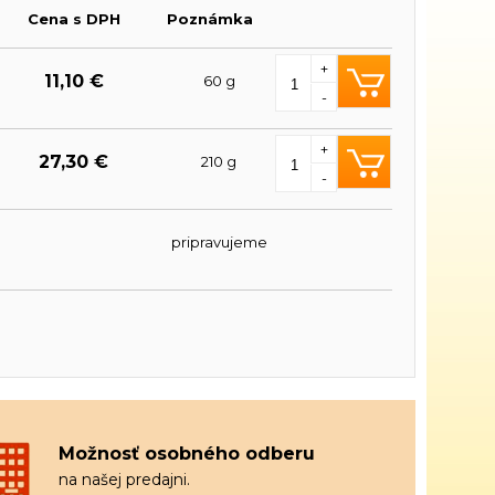
Cena s DPH
Poznámka
+
11,10 €
60 g
-
+
27,30 €
210 g
-
pripravujeme
Možnosť osobného odberu
na našej predajni.