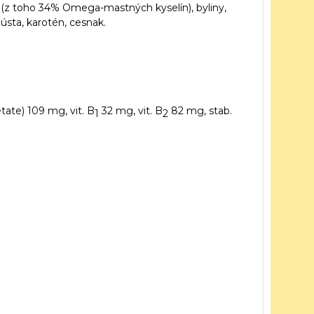
e (z toho 34% Omega-mastných kyselín), byliny,
oústa, karotén, cesnak.
etate) 109 mg, vit. B
32 mg, vit. B
82 mg, stab.
1
2