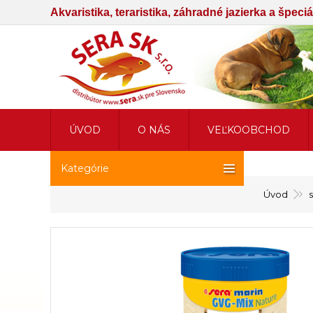
Akvaristika, teraristika, záhradné jazierka a špec
ÚVOD
O NÁS
VEĽKOOBCHOD
Kategórie
Úvod