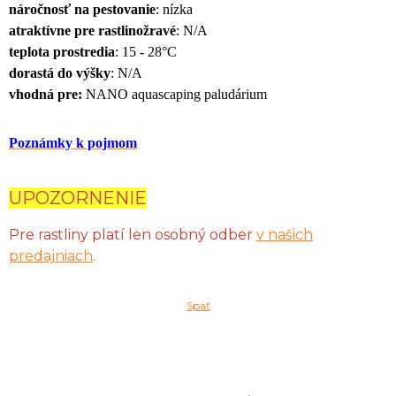
náročnosť na pestovanie
: nízka
atraktívne pre rastlinožravé
: N/A
teplota prostredia
: 15 - 28°C
dorastá do výšky
: N/A
vhodná pre:
NANO
aquascaping paludárium
Poznámky k pojmom
UPOZORNENIE
Pre rastliny platí len osobný odber
v našich
predajniach
.
Späť