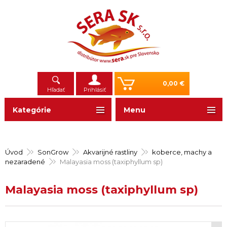
0,00 €
Hľadať
Prihlásiť
Kategórie
Menu
Úvod
SonGrow
Akvarijné rastliny
koberce, machy a
nezaradené
Malayasia moss (taxiphyllum sp)
Malayasia moss (taxiphyllum sp)