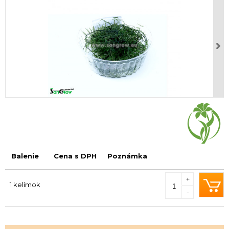
Balenie
Cena s DPH
Poznámka
+
1 kelímok
-