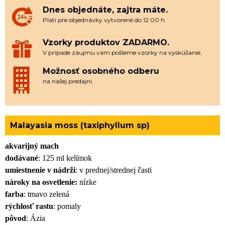
Dnes objednáte, zajtra máte.
Platí pre objednávky vytvorené do 12:00 h.
Vzorky produktov ZADARMO.
V prípade záujmu vám pošleme vzorky na vyskúšanie.
Možnosť osobného odberu
na našej predajni.
Malayasia moss (taxiphyllum sp)
akvarijný mach
dodávané
: 125 ml kelímok
umiestnenie v nádrži
: v prednej/strednej časti
nároky na osvetlenie:
nízke
farba
: tmavo zelená
rýchlosť rastu
: pomaly
pôvod
: Ázia