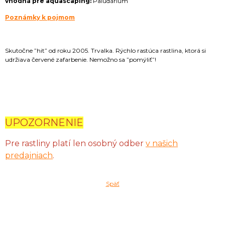
vhodná pre aquascaping:
Paludárium
Poznámky k pojmom
Skutočne ”hit” od roku 2005. Trvalka. Rýchlo rastúca rastlina, ktorá si
udržiava červené zafarbenie. Nemožno sa ”pomýliť”!
UPOZORNENIE
Pre rastliny platí len osobný odber
v našich
predajniach
.
Späť