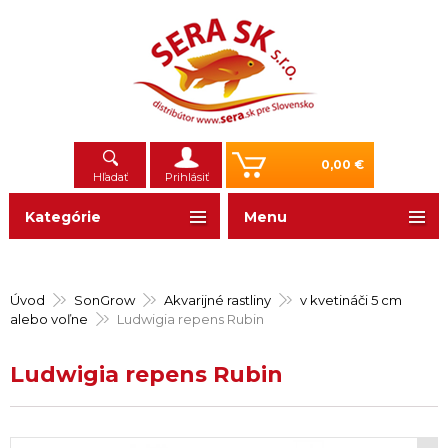
0,00 €
Hľadať
Prihlásiť
Kategórie
Menu
Úvod
SonGrow
Akvarijné rastliny
v kvetináči 5 cm
alebo voľne
Ludwigia repens Rubin
Ludwigia repens Rubin