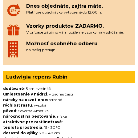
Dnes objednáte, zajtra máte.
Platí pre objednávky vytvorené do 12:00 h.
Vzorky produktov ZADARMO.
V prípade záujmu vám pošleme vzorky na vyskúšanie.
Možnosť osobného odberu
na našej predajni.
Ludwigia repens Rubin
dodávané
: 5 cm kvetináč
umiestnenie v nádrži
: v zadnej časti
nároky na osvetlenie:
stredné
rýchlosť rastu
: vysoká
pôvod
: Severná Amerika
náročnosť na pestovanie
: nízka
atraktívne pre rastlinožravé
:
teplota prostredia
: 15 - 30°C
dorastá do výšky
: 20 – 40 cm