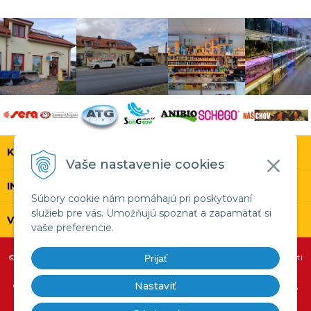
KONTAKT
Vaše nastavenie cookies
INFOLINKA
Súbory cookie nám pomáhajú pri poskytovaní
služieb pre vás. Umožňujú spoznať a zapamätať si
VŠETKO O NÁKUPE
vaše preferencie.
© 2026 SERA.SK •
tvorba eshopu cez UNIobchod
,
webhosting
spoločnosti
Prijať
WEBYGROUP
Nastaviť
Copyright 1999 - 2026 SERA SK,sro, Copyright 1970 - 2026 sera GmbH,
Copyright 1990 - 2026 Ichthyotrophic, Copyright 1995 - 2026 ANIBIO -
Specht Bio-Pharma,