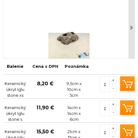
Balenie
Cena s DPH
Poznámka
+
8,20 €
Keramický
9,5cm x
-
úkryt Iglu
10cm x
stone xs
5cm
+
11,90 €
Keramický
14cm x
-
úkryt Iglu
14cm x
stone s
6cm
+
15,50 €
Keramický
21cm x
-
úkryt Iglu
17cm x