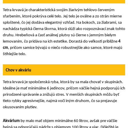
Tetra krvavá je charakteristická svojím žiarivým tehlovo červeným
sfarbením, ktoré pokrýva celé telo. Jej telo je oválne a zo strán mierne
sploštené, čo jej dodáva elegantný vzhľad. Na bokoch, za žiabrami, sa
nachádza typická čierna škvrna, ktorá slúži ako rozpoznávací znak tohto
druhu. Hrebeňová a časť análnej plutvy sú čierne s jemným bielym
lemovaním, čo pridáva na ich estetike. Dorastá do veľkosti približne
4
cm
, pričom samice bývajú o niečo robustnejšie ako samce, ktoré majú
štíhlejšie telo.
Chov v akváriu
Tetra krvavá je spoločenská ryba, ktorá by sa mala chovať v skupinách.
Ideálne je mať minimálne 6 jedincov, pričom väčšie hejná podporujú ich
prirodzené správanie a znižujú stres. V menších skupinách môžu byť
tieto rybky agresívnejšie, najmä voči iným druhom, čo sa prejavuje
okusovaním plutiev.
Akvárium
by malo mať objem minimálne 60 litrov, avšak pre väčšie
hejná sa odporúčajú nádrže s objemom 100 litrov a viac. Dôležité je