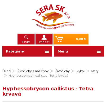
0,00 €
Hľadať
Prihlásiť
Kategórie
Menu
Úvod
Živočíchy a náš chov
Živočíchy
Ryby
Tetry
Hyphessobrycon callistus - Tetra krvavá
Hyphessobrycon callistus - Tetra
krvavá