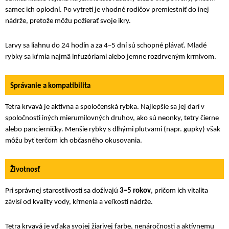
samec ich oplodní. Po vytretí je vhodné rodičov premiestniť do inej
nádrže, pretože môžu požierať svoje ikry.
Larvy sa liahnu do 24 hodín a za 4–5 dní sú schopné plávať. Mladé
rybky sa kŕmia najmä infuzóriami alebo jemne rozdrveným krmivom.
Správanie a kompatibilita
Tetra krvavá je aktívna a spoločenská rybka. Najlepšie sa jej darí v
spoločnosti iných mierumilovných druhov, ako sú neonky, tetry čierne
alebo pancierničky. Menšie rybky s dlhými plutvami (napr. gupky) však
môžu byť terčom ich občasného okusovania.
Životnosť
Pri správnej starostlivosti sa dožívajú
3–5 rokov
, pričom ich vitalita
závisí od kvality vody, kŕmenia a veľkosti nádrže.
Tetra krvavá je vďaka svojej žiarivej farbe, nenáročnosti a aktívnemu