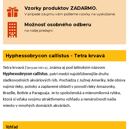
Vzorky produktov ZADARMO.
V prípade záujmu vám pošleme vzorky na vyskúšanie.
Možnosť osobného odberu
na našej predajni.
Hyphessobrycon callistus - Tetra krvavá
Serpae tetra)
Tetra krvavá (
, známa aj pod latinským názvom
Hyphessobrycon callistus
, patrí medzi najobľúbenejšie druhy
sladkovodných akváriových rýb. Pochádza z Južnej Ameriky, kde obýva
najmä rieky, potoky a zaplavené oblasti v povodí rieky Amazonky,
Brazílie, Bolívie a Paraguaja. Je to spoločenská a mierumilovná rybka,
ktorá si vďaka svojmu atraktívnemu vzhľadu a nenáročnosti našla
miesto v mnohých domácich akváriách.
Vzhľad