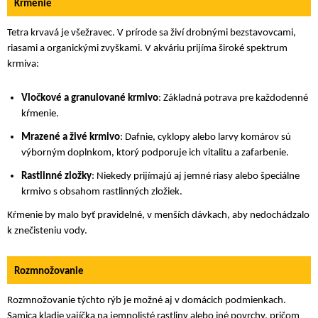
Kŕmenie
Tetra krvavá je všežravec. V prírode sa živí drobnými bezstavovcami,
riasami a organickými zvyškami. V akváriu prijíma široké spektrum
krmiva:
Vločkové a granulované krmivo
: Základná potrava pre každodenné
kŕmenie.
Mrazené a živé krmivo
: Dafnie, cyklopy alebo larvy komárov sú
výborným doplnkom, ktorý podporuje ich vitalitu a zafarbenie.
Rastlinné zložky
: Niekedy prijímajú aj jemné riasy alebo špeciálne
krmivo s obsahom rastlinných zložiek.
Kŕmenie by malo byť pravidelné, v menších dávkach, aby nedochádzalo
k znečisteniu vody.
Rozmnožovanie
Rozmnožovanie týchto rýb je možné aj v domácich podmienkach.
Samica kladie vajíčka na jemnolisté rastliny alebo iné povrchy, pričom