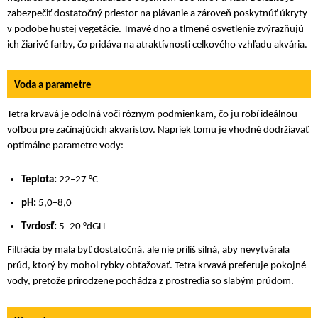
zabezpečiť dostatočný priestor na plávanie a zároveň poskytnúť úkryty
v podobe hustej vegetácie. Tmavé dno a tlmené osvetlenie zvýrazňujú
ich žiarivé farby, čo pridáva na atraktívnosti celkového vzhľadu akvária.
Voda a parametre
Tetra krvavá je odolná voči rôznym podmienkam, čo ju robí ideálnou
voľbou pre začínajúcich akvaristov. Napriek tomu je vhodné dodržiavať
optimálne parametre vody:
Teplota:
22–27 °C
pH:
5,0–8,0
Tvrdosť:
5–20 °dGH
Filtrácia by mala byť dostatočná, ale nie príliš silná, aby nevytvárala
prúd, ktorý by mohol rybky obťažovať. Tetra krvavá preferuje pokojné
vody, pretože prirodzene pochádza z prostredia so slabým prúdom.