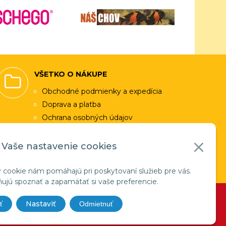
VŠETKO O NÁKUPE
Obchodné podmienky a expedícia
Doprava a platba
Ochrana osobných údajov
Využitie cookies
Vaše nastavenie cookies
Facebook
 cookie nám pomáhajú pri poskytovaní služieb pre vás.
jú spoznať a zapamätať si vaše preferencie.
EBYGROUP
Nastaviť
ť
Odmietnuť
t 1995 - 2026 ANIBIO - Specht Bio-Pharma,
, Copyrighr - 2026 ATG Line