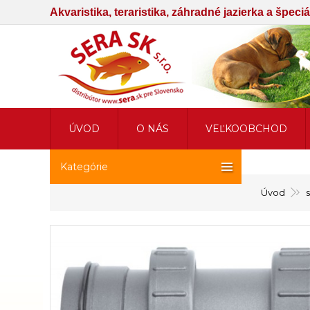
Akvaristika, teraristika, záhradné jazierka a špec
ÚVOD
O NÁS
VEĽKOOBCHOD
Kategórie
Úvod