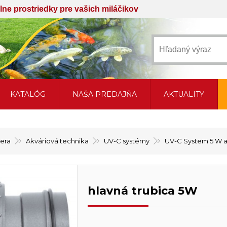
iálne prostriedky pre vašich miláčikov
KATALÓG
NAŠA PREDAJŇA
AKTUALITY
sera
Akváriová technika
UV-C systémy
UV-C System 5 W 
hlavná trubica 5W