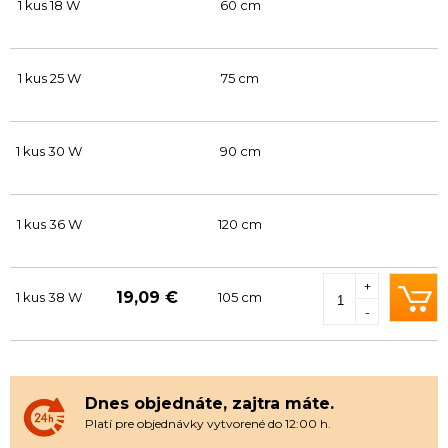
1 kus 18 W
60 cm
1 kus 25 W
75 cm
1 kus 30 W
90 cm
1 kus 36 W
120 cm
+
19,09 €
1 kus 38 W
105 cm
-
Dnes objednáte, zajtra máte.
Platí pre objednávky vytvorené do 12:00 h.