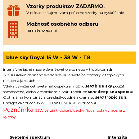
Vzorky produktov ZADARMO.
V prípade záujmu vám pošleme vzorky na vyskúšanie.
Možnosť osobného odberu
na našej predajni.
blue sky Royal 15 W - 38 W - T8
intenzívne jasné modré denné svetlo ako nebo v tropickom dni
12000 Kelvin denného svetla simuluje sveteľné pomery v tropických
riekach a jazerách.
Vďaka vyváženosti sveteľného spektra možno
sera
blue sky
použiť i
samostatne, alebo v morskom akváriu spolu so
sera
deep sea specia
l.
Optimálna kombinácia pre sladkovodné akvária so
sera
tropic sun
.
Energetická trieda 15 W - 30 W B, 36 a 38 W trieda A.
Poznámka
: 25W verzia trubice blue sky Royal bola vyradená z
výroby.
Sveteľné spektrum Intenzita