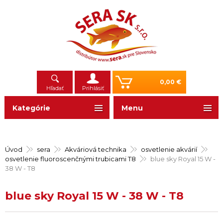
0,00 €
Hľadať
Prihlásiť
Kategórie
Menu
Úvod
sera
Akváriová technika
osvetlenie akvárií
osvetlenie fluoroscenčnými trubicami T8
blue sky Royal 15 W -
38 W - T8
blue sky Royal 15 W - 38 W - T8