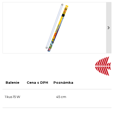
Balenie
Cena s DPH
Poznámka
1 kus 15 W
45 cm