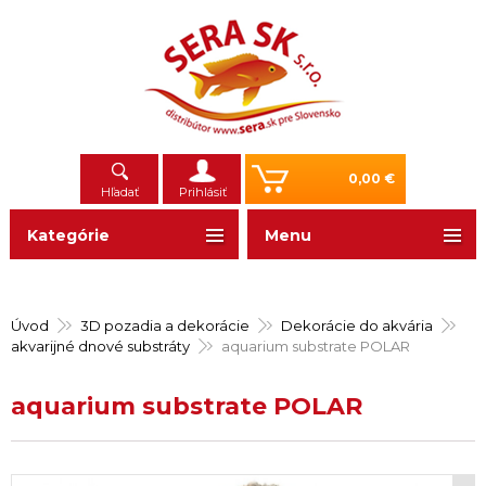
0,00 €
Hľadať
Prihlásiť
Kategórie
Menu
Úvod
3D pozadia a dekorácie
Dekorácie do akvária
akvarijné dnové substráty
aquarium substrate POLAR
aquarium substrate POLAR