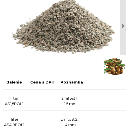
Balenie
Cena s DPH
Poznámka
1 liter
zrnitosť 1
AS1,5POL1
- 1,5 mm
1liter
zrnitosť 2
AS4,0POL1
- 4 mm