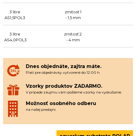
3 litre
zrnitosť 1
AS1,5POL3
- 1,5 mm
3 litre
zrnitosť 2
AS4,0POL3
- 4 mm
Dnes objednáte, zajtra máte.
Platí pre objednávky vytvorené do 12:00 h.
Vzorky produktov ZADARMO.
V prípade záujmu vám pošleme vzorky na vyskúšanie.
Možnosť osobného odberu
na našej predajni.