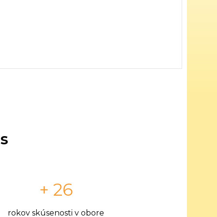
s
+ 26
rokov skúsenosti v obore