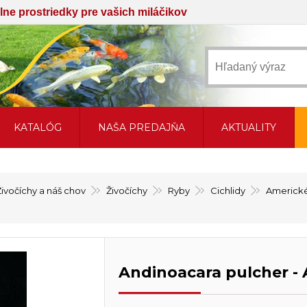
iálne prostriedky pre vašich miláčikov
KATALÓG
NAŠA PREDAJŇA
AKTUALITY
Živočíchy a náš chov
Živočíchy
Ryby
Cichlidy
Americké
Andinoacara pulcher - 