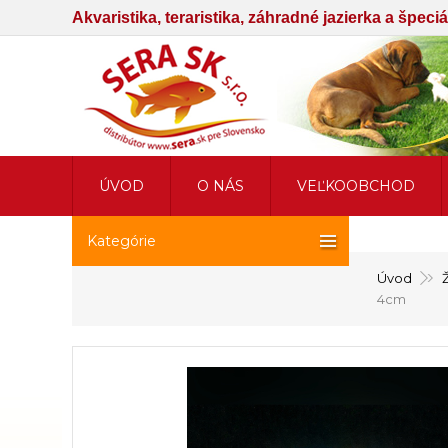
Akvaristika, teraristika, záhradné jazierka a špec
ÚVOD
O NÁS
VEĽKOOBCHOD
Kategórie
Úvod
4cm