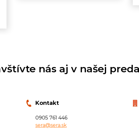
.
vštívte nás aj v našej preda
Kontakt
0905 761 446
sera@sera.sk