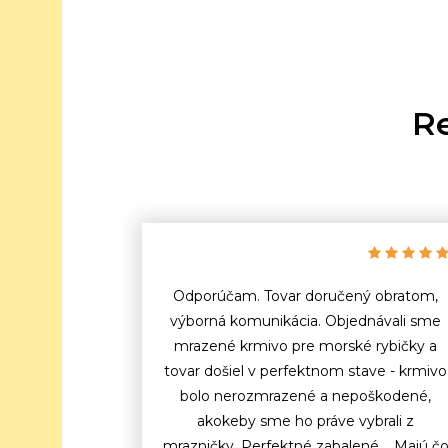
Re
Odporúčam. Tovar doručený obratom,
výborná komunikácia. Objednávali sme
mrazené krmivo pre morské rybičky a
tovar došiel v perfektnom stave - krmivo
bolo nerozmrazené a nepoškodené,
akokeby sme ho práve vybrali z
mrazničky. Perfektné zabalené. Majú č