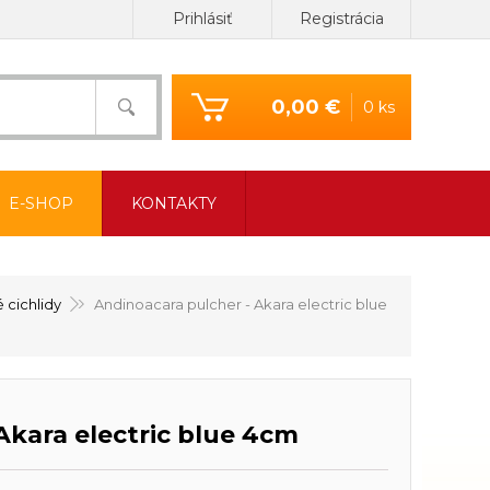
Prihlásiť
Registrácia
0,00 €
0 ks
E-SHOP
KONTAKTY
 cichlidy
Andinoacara pulcher - Akara electric blue
Akara electric blue 4cm