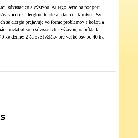
zmu súvisiacich s výživou. AllergoDerm na podporu
 súvisiacom s alergiou, intoleranciách na krmivo. Psy a
h sa alergia prejavuje vo forme problémov s kožou a
ch metabolizmu súvisiacich s výživou, napríklad.
40 kg denne: 2 čajové lyžičky pre veľké psy od 40 kg
s