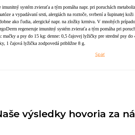
 imunitný systém zvieraťa a tým pomáha napr. pri poruchách metaboli
atóze a vypadávaní srsti, alergiách na roztoče, svrbení a šupinatej koži
bne ako ľudia, alergické napr. na zložky krmiva. V mnohých prípadoc
goDerm regeneruje imunitný systém zvieraťa a tým pomáha pri poruchá
 mačky a psy do 15 kg: denne: 0,5 čajovej lyžičky pre stredné psy do 
ky, 1 čajová lyžička zodpovedá približne 8 g.
Späť
Naše výsledky hovoria za ná