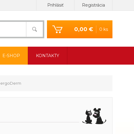
Prihlásiť
Registrácia
0,00 €
0 ks
E-SHOP
KONTAKTY
llergoDerm