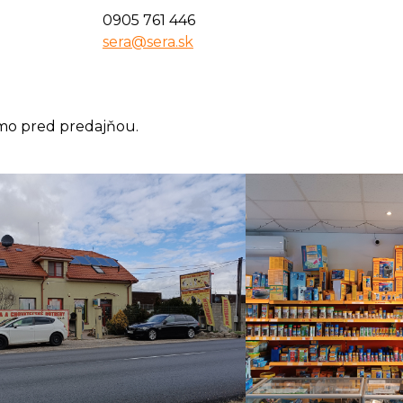
0905 761 446
sera@sera.sk
mo pred predajňou.