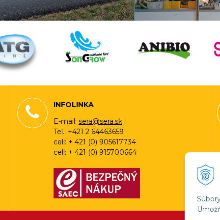
INFOLINKA
E-mail:
sera@sera.sk
Tel.: +421 2 64463659
cell: + 421 (0) 905617734
cell: + 421 (0) 915700664
Súbory
Umožňu