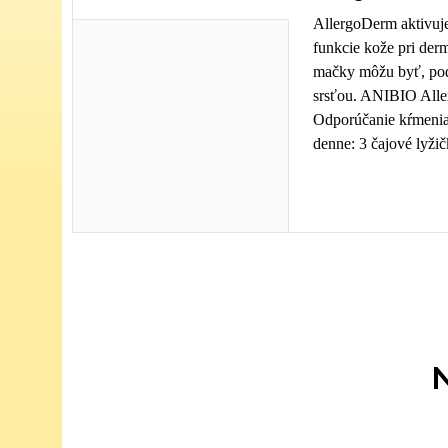
AllergoDerm aktivuje
funkcie kože pri derm
mačky môžu byť, podo
srsťou. ANIBIO Aller
Odporúčanie kŕmenia:
denne: 3 čajové lyžič