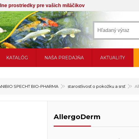
iálne prostriedky pre vašich miláčikov
KATALÓG
NAŠA PREDAJŇA
AKTUALITY
ANIBIO SPECHT BIO-PHARMA
starostlivosť o pokožku a srsť
A
AllergoDerm